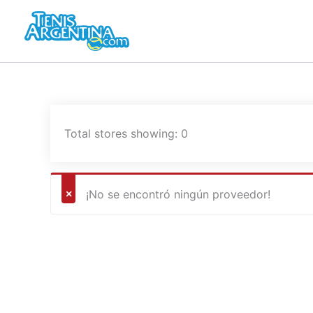
Ir
al
contenido
Total stores showing: 0
¡No se encontró ningún proveedor!