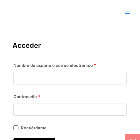
Ir
Obligatorio
Obligatorio
al
contenido
Acceder
Nombre de usuario o correo electrónico
*
Contraseña
*
Recuérdame