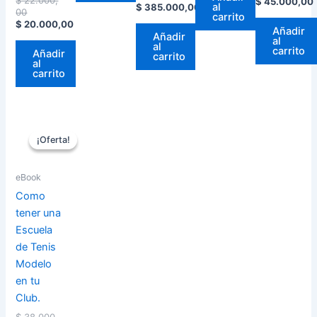
$
45.000,00
al
$
385.000,00
00
carrito
$
20.000,00
Añadir
Añadir
al
al
carrito
Añadir
carrito
al
carrito
El
El
precio
precio
¡Oferta!
¡Oferta!
actual
original
es:
era:
$ 28.500,00.
$ 38.000,00.
eBook
Como
tener una
Escuela
de Tenis
Modelo
en tu
Club.