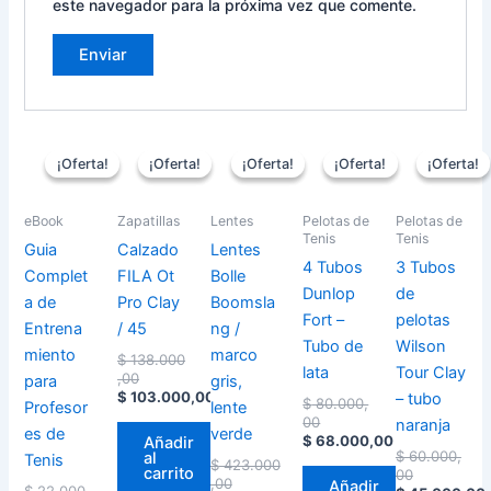
este navegador para la próxima vez que comente.
El
El
El
El
El
El
El
El
El
El
precio
precio
precio
precio
precio
precio
precio
precio
precio
precio
¡Oferta!
¡Oferta!
¡Oferta!
¡Oferta!
¡Oferta!
¡Oferta!
¡Oferta!
¡Oferta!
¡Oferta!
¡Oferta!
actual
original
actual
original
actual
original
actual
original
actual
original
es:
era:
es:
era:
es:
era:
es:
era:
es:
era:
$ 20.000,00.
$ 22.000,00.
$ 103.000,00.
$ 138.000,00.
$ 385.000,00.
$ 423.000,00.
$ 68.000,00.
$ 80.000,00.
$ 45.000,00.
$ 60.000,
eBook
Zapatillas
Lentes
Pelotas de
Pelotas de
Tenis
Tenis
Guia
Calzado
Lentes
4 Tubos
3 Tubos
Complet
FILA Ot
Bolle
Dunlop
de
a de
Pro Clay
Boomsla
Fort –
pelotas
Entrena
/ 45
ng /
Tubo de
Wilson
miento
marco
$
138.000
lata
Tour Clay
,00
para
gris,
$
103.000,00
– tubo
$
80.000,
Profesor
lente
00
naranja
es de
verde
$
68.000,00
Añadir
$
60.000,
al
Tenis
$
423.000
carrito
00
,00
Añadir
$
22.000,