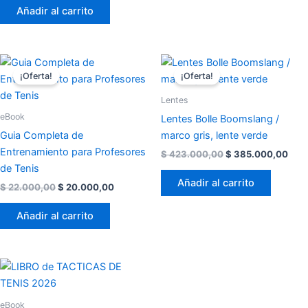
Añadir al carrito
El
El
El
El
precio
precio
precio
prec
¡Oferta!
¡Oferta!
original
actual
original
actu
era:
es:
era:
es:
Lentes
$ 22.000,00.
$ 20.000,00.
$ 423.000,00.
$ 38
eBook
Lentes Bolle Boomslang /
Guia Completa de
marco gris, lente verde
Entrenamiento para Profesores
$
423.000,00
$
385.000,00
de Tenis
Añadir al carrito
$
22.000,00
$
20.000,00
Añadir al carrito
eBook