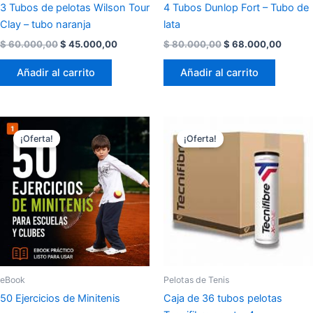
3 Tubos de pelotas Wilson Tour
4 Tubos Dunlop Fort – Tubo de
Clay – tubo naranja
lata
$
60.000,00
$
45.000,00
$
80.000,00
$
68.000,00
Añadir al carrito
Añadir al carrito
El
El
El
El
precio
precio
precio
prec
¡Oferta!
¡Oferta!
original
actual
original
actu
era:
es:
era:
es:
$ 15.500,00.
$ 9.800,00.
$ 720.000,00.
$ 60
eBook
Pelotas de Tenis
50 Ejercicios de Minitenis
Caja de 36 tubos pelotas