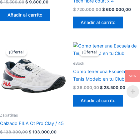
Tecnifibre court x 4
$
15.500,00
$
9.800,00
$
720.000,00
$
600.000,00
Añadir al carrito
Añadir al carrito
El
El
El
El
precio
precio
precio
precio
¡Oferta!
¡Oferta!
original
actual
original
actual
era:
es:
era:
es:
eBook
$ 138.000,00.
$ 103.000,00.
$ 38.000,00.
$ 28.5
Como tener una Escuela de
ARS
Tenis Modelo en tu Club.
$
38.000,00
$
28.500,00
Añadir al carrito
Zapatillas
Calzado FILA Ot Pro Clay / 45
$
138.000,00
$
103.000,00